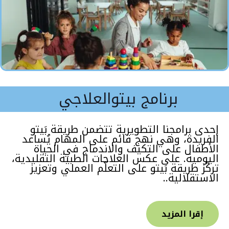
برنامج بيتوالعلاجي
إحدى برامجنا التطويرية تتضمن طريقة بَيتو
الفريدة، وهي نهج قائم على المهام يُساعد
الأطفال على التكيف والاندماج في الحياة
اليومية. على عكس العلاجات الطبية التقليدية،
تركّز طريقة بَيتو على التعلّم العملي وتعزيز
الاستقلالية..
إقرا المزيد