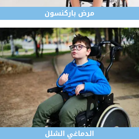
مرض باركنسون
الدماغي الشلل