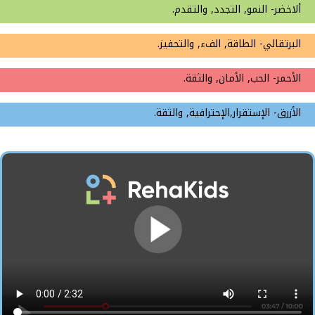
ألاخضر- النمو, التجدد, والتقدم.
البرتقالي- الطاقة, الفء, والتحفيز.
الأحمر- الحب, الأمان, والثقة.
الأزرق- الإستقرار,الإحترافية, والثقة.